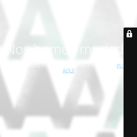
Nos hemos mudado
Esta página está en desuso. Consulta la nueva web!
PULSA
AQUÍ