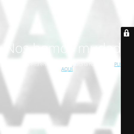
Nos hemos mudado
Esta página está en desuso. Consulta la nueva web!
PULSA
AQUÍ