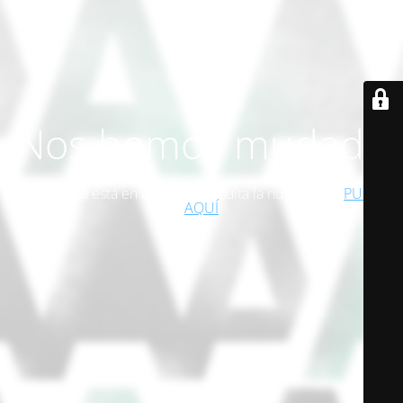
Nos hemos mudado
Esta página está en desuso. Consulta la nueva web!
PULSA
AQUÍ