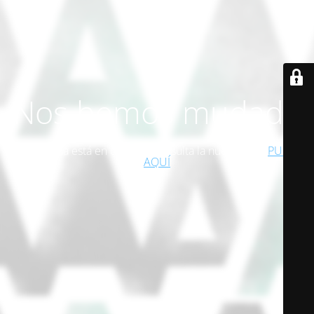
Nos hemos mudado
Esta página está en desuso. Consulta la nueva web!
PULSA
AQUÍ