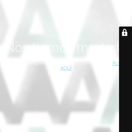
Nos hemos mudado
Esta página está en desuso. Consulta la nueva web!
PULSA
AQUÍ