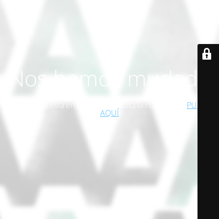
Nos hemos mudado
Esta página está en desuso. Consulta la nueva web!
PULSA
AQUÍ